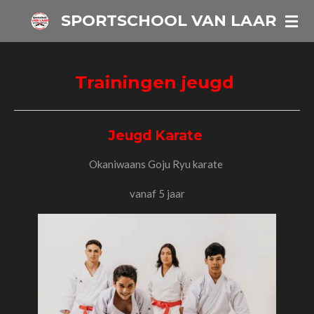
Ga
SPORTSCHOOL VAN LAAR
direct
naar
de
Trainingen jeugd
hoofdinhoud
Jeugd Karate
Okaniwaans Goju Ryu karate
vanaf 5 jaar